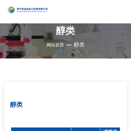
产品
中心
醇类
•
醇类
•
石油催
•
胺类
化剂、助
•
酚类
醇类
网站首页
公司是集地质勘
•
烃类
剂、分子
•
醚类
探、铜钼采选、
•
羧酸及
筛
•
原料药
精细化工、充电
其衍生物
•
酮类
•
其他
电池、新型建
材、现代服务业
•
无机化
•
溴系列
于一体的集团化
合物
•
杂环化
产品
国有控股公司
合物
醇类