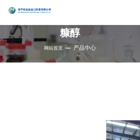
产品
中心
糠醇
•
醇类
•
石油催
•
胺类
化剂、助
•
酚类
产品中心
网站首页
公司是集地质勘
•
烃类
剂、分子
•
醚类
探、铜钼采选、
•
羧酸及
筛
•
原料药
精细化工、充电
其衍生物
•
酮类
•
其他
电池、新型建
材、现代服务业
•
无机化
•
溴系列
于一体的集团化
合物
•
杂环化
产品
国有控股公司
合物