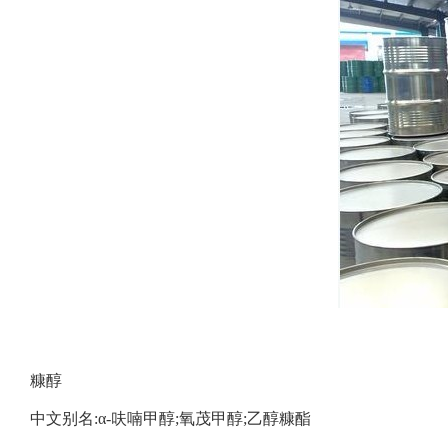
糠醇
中文别名:α-呋喃甲醇;氧茂甲醇;乙醇糠酯