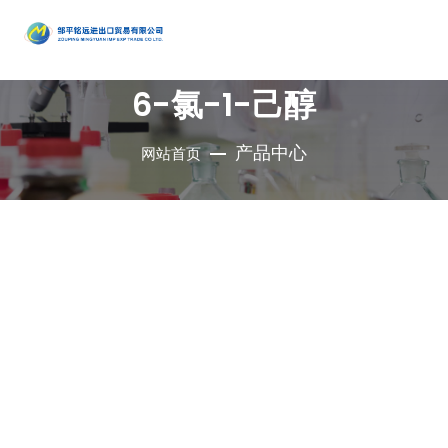
产品
中心
6-氯-1-己醇
•
醇类
•
石油催
•
胺类
化剂、助
•
酚类
产品中心
网站首页
公司是集地质勘
•
烃类
剂、分子
•
醚类
探、铜钼采选、
•
羧酸及
筛
•
原料药
精细化工、充电
其衍生物
•
酮类
•
其他
电池、新型建
材、现代服务业
•
无机化
•
溴系列
于一体的集团化
合物
•
杂环化
产品
国有控股公司
合物