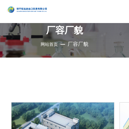
产品
中心
厂容厂貌
•
醇类
•
石油催
•
胺类
化剂、助
•
酚类
厂容厂貌
网站首页
公司是集地质勘
•
烃类
剂、分子
•
醚类
探、铜钼采选、
•
羧酸及
筛
•
原料药
精细化工、充电
其衍生物
•
酮类
•
其他
电池、新型建
材、现代服务业
•
无机化
•
溴系列
于一体的集团化
合物
•
杂环化
产品
国有控股公司
合物