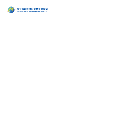
产品
•
醇类
•
石油催
•
胺类
化剂、助
•
酚类
中心
•
烃类
剂、分子
•
醚类
•
羧酸及
筛
•
原料药
公司是集地质勘
探、铜钼采选、
其衍生物
•
酮类
•
其他
精细化工、充电
电池、新型建
•
无机化
•
溴系列
材、现代服务业
于一体的集团化
合物
•
杂环化
产品
国有控股公司
合物