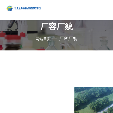
产品
中心
厂容厂貌
•
醇类
•
石油催
•
胺类
化剂、助
•
酚类
厂容厂貌
网站首页
公司是集地质勘
•
烃类
剂、分子
•
醚类
探、铜钼采选、
•
羧酸及
筛
•
原料药
精细化工、充电
其衍生物
•
酮类
•
其他
电池、新型建
材、现代服务业
•
无机化
•
溴系列
于一体的集团化
合物
•
杂环化
产品
国有控股公司
合物