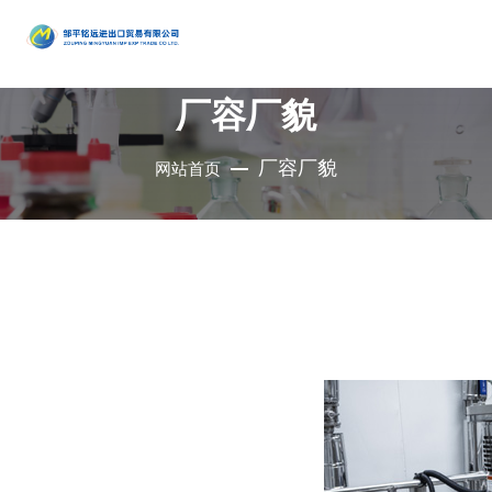
产品
中心
厂容厂貌
•
醇类
•
石油催
•
胺类
化剂、助
•
酚类
厂容厂貌
网站首页
公司是集地质勘
•
烃类
剂、分子
•
醚类
探、铜钼采选、
•
羧酸及
筛
•
原料药
精细化工、充电
其衍生物
•
酮类
•
其他
电池、新型建
材、现代服务业
•
无机化
•
溴系列
于一体的集团化
合物
•
杂环化
产品
国有控股公司
合物