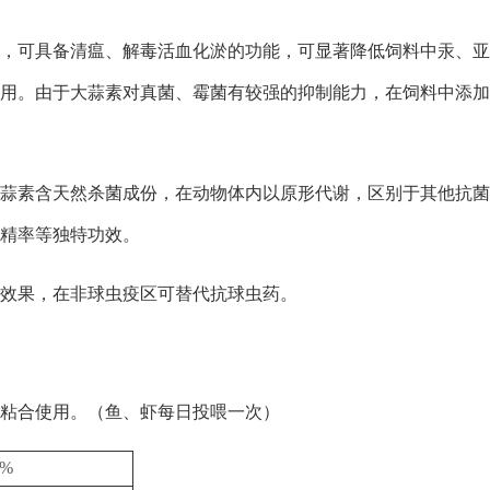
素，可具备清瘟、解毒活血化淤的功能，可显著降低饲料中汞、
用。由于大蒜素对真菌、霉菌有较强的抑制能力，在饲料中添加
大蒜素含天然杀菌成份，在动物体内以原形代谢，区别于其他抗
精率等独特功效。
治效果，在非球虫疫区可替代抗球虫药。
粘合使用。（鱼、虾每日投喂一次）
0%