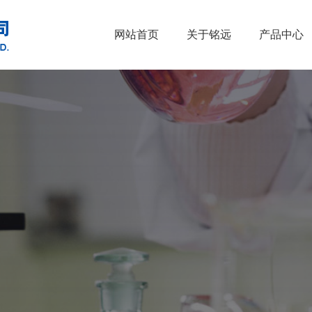
网站首页
关于铭远
产品中心
•
醇类
•
石油催化剂、
•
胺类
•
酚类
•
烃类
•
醚类
•
羧酸及其衍生物
•
原料药
•
酮类
•
其他
•
无机化合物
•
溴系列产品
•
杂环化合物