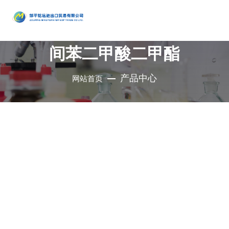
产品
中心
间苯二甲酸二甲酯
•
醇类
•
石油催
•
胺类
化剂、助
•
酚类
产品中心
网站首页
公司是集地质勘
•
烃类
剂、分子
•
醚类
探、铜钼采选、
•
羧酸及
筛
•
原料药
精细化工、充电
其衍生物
•
酮类
•
其他
电池、新型建
材、现代服务业
•
无机化
•
溴系列
于一体的集团化
合物
•
杂环化
产品
国有控股公司
合物