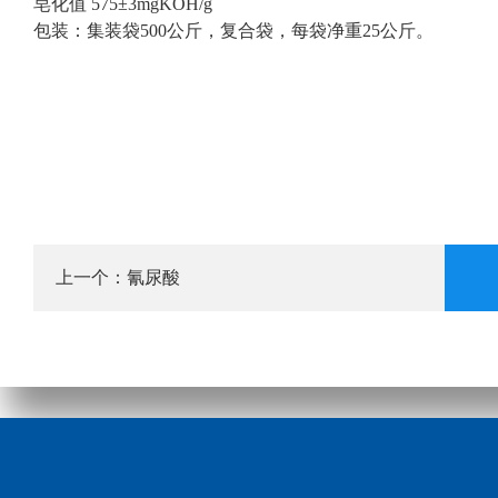
皂化值 575±3mgKOH/g
包装：集装袋500公斤，复合袋，每袋净重25公斤。
氰尿酸
上一个：