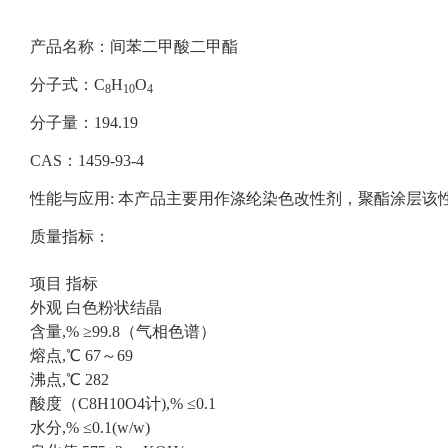
产品名称：间苯二甲酸二甲酯
分子式：C
H
O
8
10
4
分子量：194.19
CAS：1459-93-4
性能与应用: 本产品主要用作涤纶染色改性剂，聚酯涂层该
质量指标：
项目 指标
外观 白色粉状结晶
含量,% ≥99.8（气相色谱）
熔点,℃ 67～69
沸点,℃ 282
酸度（C8H10O4计),% ≤0.1
水分,% ≤0.1(w/w)