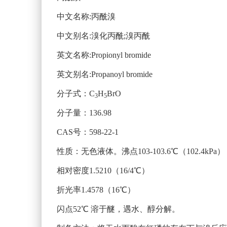
中文名称:丙酰溴
中文别名:溴化丙酰;溴丙酰
英文名称:Propionyl bromide
英文别名:Propanoyl bromide
分子式：C
H
BrO
3
5
分子量：136.98
CAS号：598-22-1
性质：无色液体。沸点103-103.6℃（102.4kPa）
相对密度1.5210（16/4℃）
折光率1.4578（16℃）
闪点52℃ 溶于醚，遇水、醇分解。