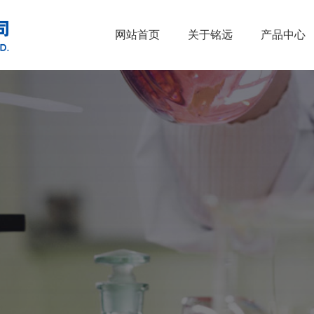
网站首页
关于铭远
产品中心
•
醇类
•
石油催化剂、
•
胺类
•
酚类
•
烃类
•
醚类
•
羧酸及其衍生物
•
原料药
•
酮类
•
其他
•
无机化合物
•
溴系列产品
•
杂环化合物