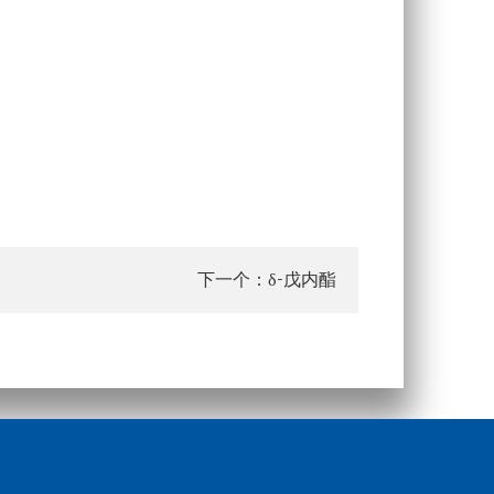
δ-戊内酯
下一个：