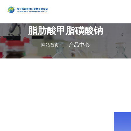
产品
中心
脂肪酸甲脂磺酸钠
•
醇类
•
石油催
•
胺类
化剂、助
•
酚类
产品中心
网站首页
公司是集地质勘
•
烃类
剂、分子
•
醚类
探、铜钼采选、
•
羧酸及
筛
•
原料药
精细化工、充电
其衍生物
•
酮类
•
其他
电池、新型建
材、现代服务业
•
无机化
•
溴系列
于一体的集团化
合物
•
杂环化
产品
国有控股公司
合物