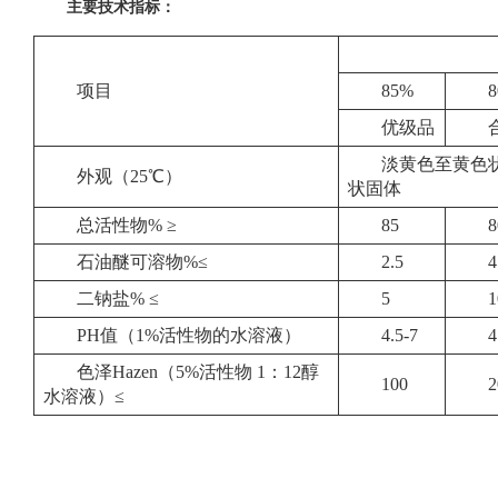
主要技术指标：
项目
85%
优级品
淡黄色至黄色
外观（25℃）
状固体
总活性物% ≥
85
8
石油醚可溶物%≤
2.5
4
二钠盐% ≤
5
1
PH值（1%活性物的水溶液）
4.5-7
4
色泽Hazen（5%活性物 1：12醇
100
2
水溶液）≤