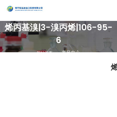
产品
烯丙基溴|3-溴丙烯|106-95-
中心
•
醇类
•
石油催
•
胺类
化剂、助
•
酚类
6
公司是集地质勘
•
烃类
剂、分子
•
醚类
探、铜钼采选、
产品中心
网站首页
•
羧酸及
筛
•
原料药
精细化工、充电
其衍生物
•
酮类
•
其他
电池、新型建
烯
材、现代服务业
•
无机化
•
溴系列
于一体的集团化
合物
•
杂环化
产品
国有控股公司
合物