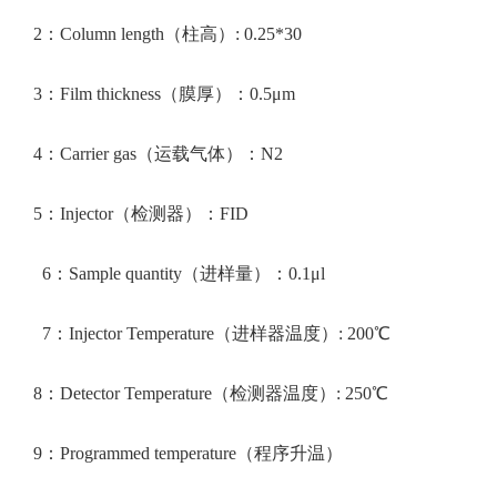
2：Column length（柱高）: 0.25*30
3：Film thickness（膜厚）：0.5μm
4：Carrier gas（运载气体）：N2
5：Injector（检测器）：FID
6：Sample quantity（进样量）：0.1μl
7：Injector Temperature（进样器温度）: 200℃
8：Detector Temperature（检测器温度）: 250℃
9：Programmed temperature（程序升温）