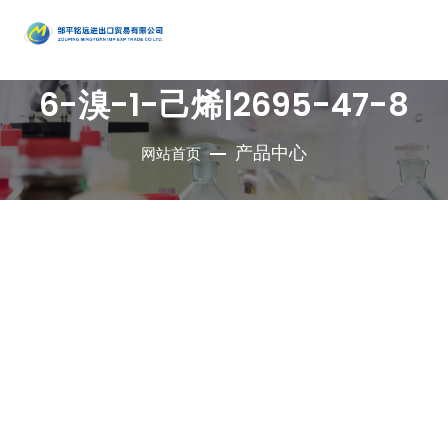
产品
中心
6-溴-1-己烯|2695-47-8
•
醇类
•
石油催
•
胺类
化剂、助
•
酚类
产品中心
网站首页
公司是集地质勘
•
烃类
剂、分子
•
醚类
探、铜钼采选、
•
羧酸及
筛
•
原料药
精细化工、充电
其衍生物
•
酮类
•
其他
电池、新型建
材、现代服务业
•
无机化
•
溴系列
于一体的集团化
合物
•
杂环化
产品
国有控股公司
合物