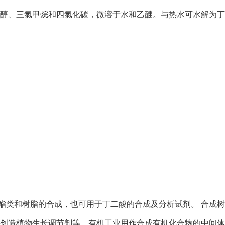
醇、三氯甲烷和四氯化碳，微溶于水和乙醚。与热水可水解为丁
农药、酯类和树脂的合成，也可用于丁二酸的合成及分析试剂。 合
创造植物生长调节剂等。有机工业用作合成有机化合物的中间体