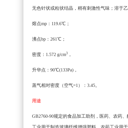
无色针状或粒状结晶，稍有刺激性气味；溶于乙
熔点mp：119.6℃；
沸点bp：261℃；
3
密度：1.572 g/cm
，
升华点：90℃(133Pa)，
蒸气相对密度（空气=1）：3.45。
用途
GB2760-90规定的食品加工助剂，医药、
工业用于制造玻璃纤维增强塑料。农药工业用于