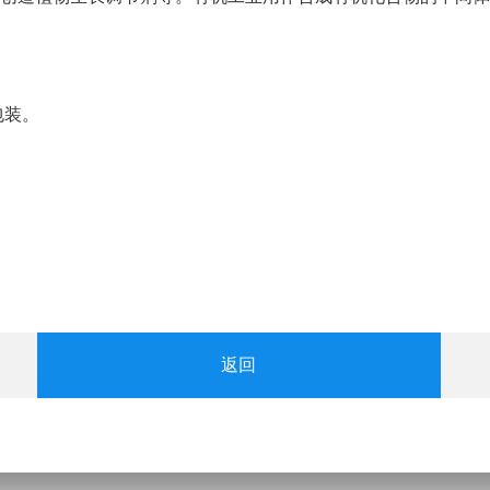
包装。
返回