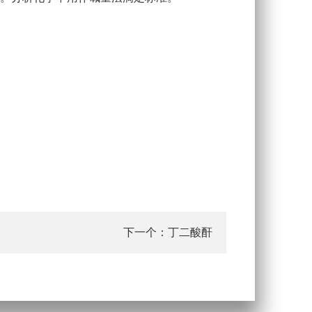
丁二酸酐
下一个：