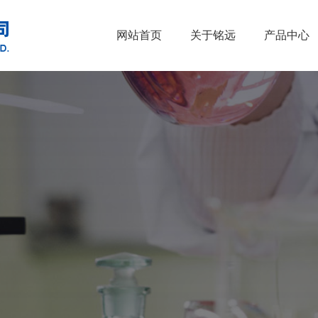
网站首页
关于铭远
产品中心
•
醇类
•
石油催化剂、
•
胺类
•
酚类
•
烃类
•
醚类
•
羧酸及其衍生物
•
原料药
•
酮类
•
其他
•
无机化合物
•
溴系列产品
•
杂环化合物