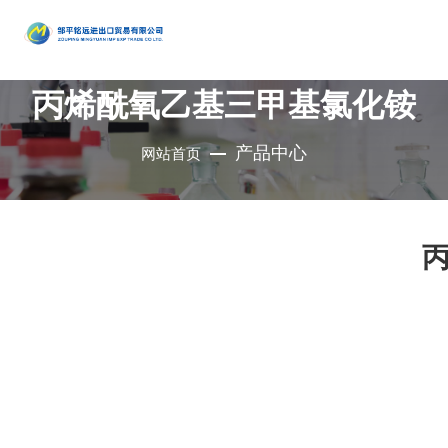
产品
中心
丙烯酰氧乙基三甲基氯化铵
•
醇类
•
石油催
•
胺类
化剂、助
•
酚类
产品中心
网站首页
公司是集地质勘
•
烃类
剂、分子
•
醚类
探、铜钼采选、
•
羧酸及
筛
•
原料药
精细化工、充电
其衍生物
•
酮类
•
其他
电池、新型建
材、现代服务业
•
无机化
•
溴系列
于一体的集团化
合物
•
杂环化
产品
国有控股公司
合物