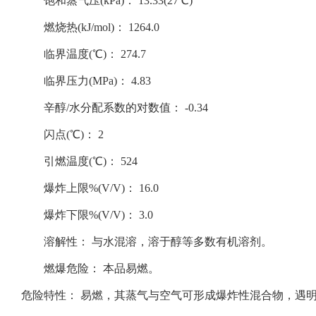
饱和蒸气压(kPa)： 13.33(27℃)
燃烧热(kJ/mol)： 1264.0
临界温度(℃)： 274.7
临界压力(MPa)： 4.83
辛醇/水分配系数的对数值： -0.34
闪点(℃)： 2
引燃温度(℃)： 524
爆炸上限%(V/V)： 16.0
爆炸下限%(V/V)： 3.0
溶解性： 与水混溶，溶于醇等多数有机溶剂。
燃爆危险： 本品易燃。
危险特性： 易燃，其蒸气与空气可形成爆炸性混合物，遇