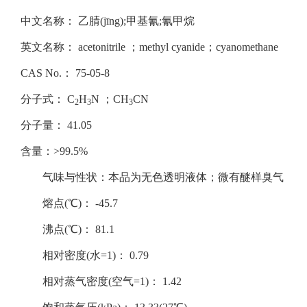
中文名称： 乙腈(jīng);甲基氰;氰甲烷
英文名称： acetonitrile ；methyl cyanide；cyanomethane
CAS No.： 75-05-8
分子式： C
H
N ；CH
CN
2
3
3
分子量： 41.05
含量：>99.5%
气味与性状：本品为无色透明液体；微有醚样臭气
熔点(℃)： -45.7
沸点(℃)： 81.1
相对密度(水=1)： 0.79
相对蒸气密度(空气=1)： 1.42