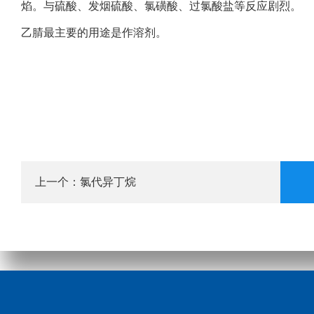
焰。与硫酸、发烟硫酸、氯磺酸、过氯酸盐等反应剧烈。
乙腈最主要的用途是作溶剂。
氯代异丁烷
上一个：