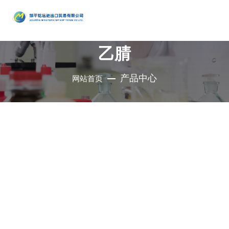
产品
中心
乙腈
•
醇类
•
石油催
•
胺类
化剂、助
•
酚类
产品中心
网站首页
公司是集地质勘
•
烃类
剂、分子
•
醚类
探、铜钼采选、
•
羧酸及
筛
•
原料药
精细化工、充电
其衍生物
•
酮类
•
其他
电池、新型建
材、现代服务业
•
无机化
•
溴系列
于一体的集团化
合物
•
杂环化
产品
国有控股公司
合物