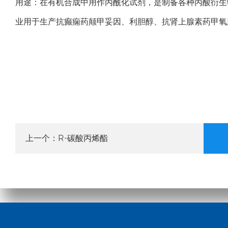
用途：在有机合成中用作丙酰化试剂，是制备各种丙酸衍生
业用于生产抗癫痫药颠甲妥因、利胆醇、抗肾上腺素药甲氧
R-碳酸丙烯酯
上一个：