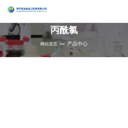
产品
中心
丙酰氯
•
醇类
•
石油催
•
胺类
化剂、助
•
酚类
产品中心
网站首页
公司是集地质勘
•
烃类
剂、分子
•
醚类
探、铜钼采选、
•
羧酸及
筛
•
原料药
精细化工、充电
其衍生物
•
酮类
•
其他
电池、新型建
材、现代服务业
•
无机化
•
溴系列
于一体的集团化
合物
•
杂环化
产品
国有控股公司
合物