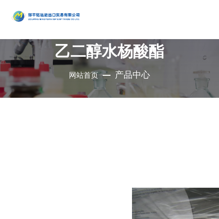
产品
中心
乙二醇水杨酸酯
•
醇类
•
石油催
•
胺类
化剂、助
•
酚类
产品中心
网站首页
公司是集地质勘
•
烃类
剂、分子
•
醚类
探、铜钼采选、
•
羧酸及
筛
•
原料药
精细化工、充电
其衍生物
•
酮类
•
其他
电池、新型建
材、现代服务业
•
无机化
•
溴系列
于一体的集团化
合物
•
杂环化
产品
国有控股公司
合物