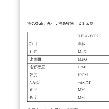
提炼柴油，汽油，提高收率，吸附杂质
XFJ-1-080923
项目
单位
孔容
ML/G
比表面
M2/G
堆积密度
G/ML
强度
N/CM
NA
O
%(M/M)
2
直径
MM
长度
MM