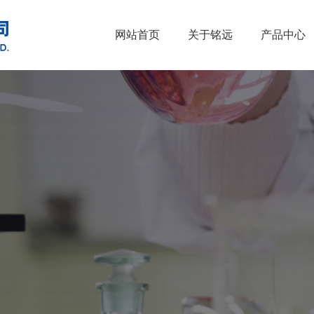
网站首页
关于铭远
产品中心
•
醇类
•
石油催化剂、
•
胺类
•
酚类
•
烃类
•
醚类
•
羧酸及其衍生物
•
原料药
•
酮类
•
其他
•
无机化合物
•
溴系列产品
•
杂环化合物