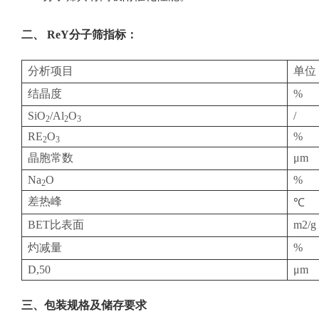
二、
ReY
分子筛指标：
分析项目
单位
结晶度
%
SiO
/Al
O
/
2
2
3
RE
O
%
2
3
晶胞常数
μm
Na
O
%
2
差热峰
℃
BET比表面
m2/g
灼减量
%
D,50
μm
三、
包装规格及储存要求