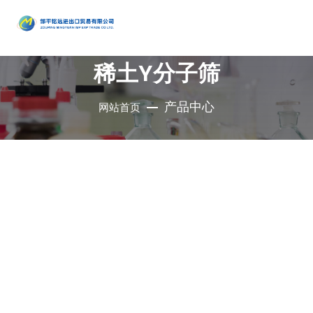
产品
中心
稀土Y分子筛
•
醇类
•
石油催
•
胺类
化剂、助
•
酚类
产品中心
网站首页
公司是集地质勘
•
烃类
剂、分子
•
醚类
探、铜钼采选、
•
羧酸及
筛
•
原料药
精细化工、充电
其衍生物
•
酮类
•
其他
电池、新型建
材、现代服务业
•
无机化
•
溴系列
于一体的集团化
合物
•
杂环化
产品
国有控股公司
合物