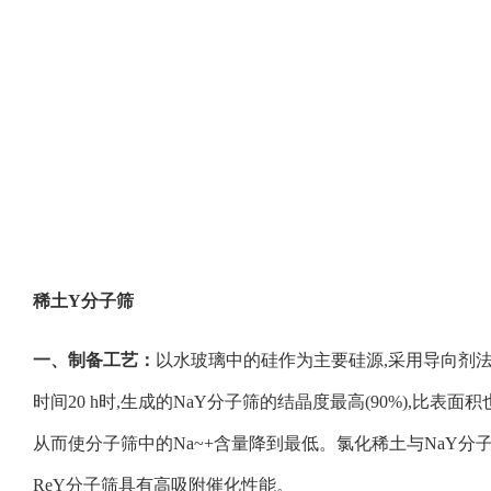
稀土Y分子筛
一、
制备工艺：
以水玻璃中的硅作为主要硅源,采用导向剂法首先合成出Na
时间20 h时,生成的NaY分子筛的结晶度最高(90%),比表面
从而使分子筛中的Na~+含量降到最低。氯化稀土与NaY分
ReY分子筛具有高吸附催化性能。