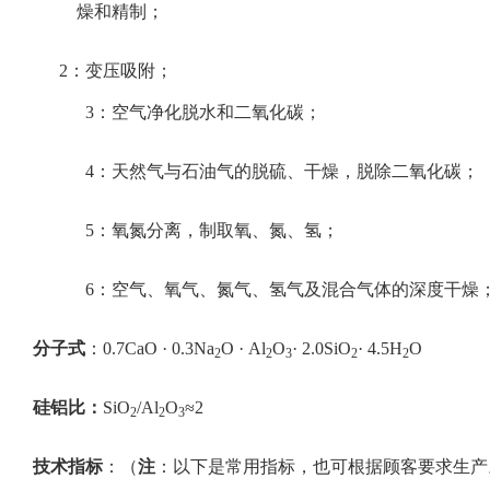
燥和精制；
2：变压吸附；
3：空气净化脱水和二氧化碳；
4：天然气与石油气的脱硫、干燥，脱除二氧化碳；
5：氧氮分离，制取氧、氮、氢；
6：空气、氧气、氮气、氢气及混合气体的深度干燥
分子式
：0.7CaO · 0.3Na
O · Al
O
· 2.0SiO
· 4.5H
O
2
2
3
2
2
硅铝比：
SiO
/Al
O
≈2
2
2
3
技术指标
：（
注
：以下是常用指标，也可根据顾客要求生产