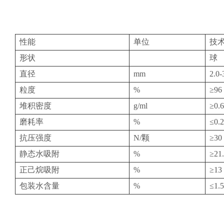
性能
单位
技
形状
球
直径
mm
2.0-
粒度
%
≥96
堆积密度
g/ml
≥0.
磨耗率
%
≤0.
抗压强度
N/颗
≥30
静态水吸附
%
≥21
正己烷吸附
%
≥13
包装水含量
%
≤1.5