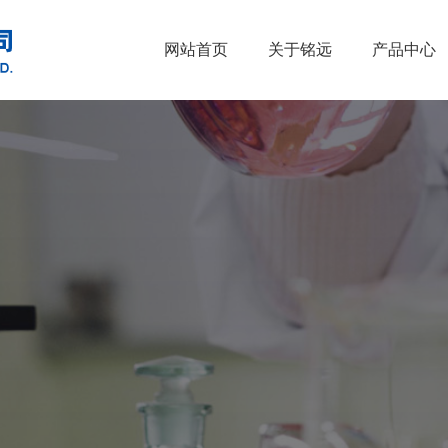
网站首页
关于铭远
产品中心
•
醇类
•
石油催化剂、
•
胺类
•
酚类
•
烃类
•
醚类
•
羧酸及其衍生物
•
原料药
•
酮类
•
其他
•
无机化合物
•
溴系列产品
•
杂环化合物