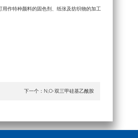
可用作特种颜料的固色剂、纸张及纺织物的加工
N,O-双三甲硅基乙酰胺
下一个：