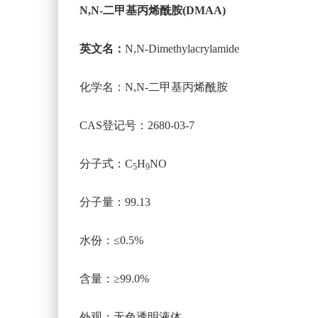
N,N-
二甲基丙烯酰胺(DMAA)
英文名：
N,N-Dimethylacrylamide
化学名：N,N-二甲基丙烯酰胺
CAS登记号：2680-03-7
分子式：C
H
NO
5
9
分子量：99.13
水份：≤0.5%
含量：≥99.0%
外观：无色透明液体