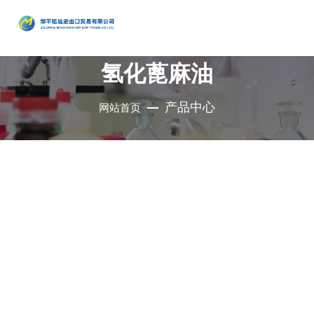
产品
中心
氢化蓖麻油
•
醇类
•
石油催
•
胺类
化剂、助
•
酚类
产品中心
网站首页
公司是集地质勘
•
烃类
剂、分子
•
醚类
探、铜钼采选、
•
羧酸及
筛
•
原料药
精细化工、充电
其衍生物
•
酮类
•
其他
电池、新型建
材、现代服务业
•
无机化
•
溴系列
于一体的集团化
合物
•
杂环化
产品
国有控股公司
合物