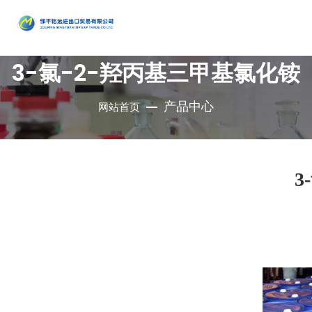
产品
3-氯-2-羟丙基三甲基氯化铵
中心
•
醇类
•
石油催
•
胺类
化剂、助
•
酚类
产品中心
网站首页
公司是集地质勘
•
烃类
剂、分子
•
醚类
探、铜钼采选、
•
羧酸及
筛
•
原料药
精细化工、充电
其衍生物
•
酮类
•
其他
电池、新型建
3
材、现代服务业
•
无机化
•
溴系列
于一体的集团化
合物
•
杂环化
产品
国有控股公司
合物