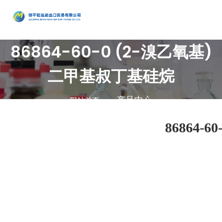
产品
86864-60-0 (2-溴乙氧基)
中心
•
醇类
•
石油催
•
胺类
化剂、助
•
酚类
二甲基叔丁基硅烷
公司是集地质勘
•
烃类
剂、分子
•
醚类
探、铜钼采选、
产品中心
网站首页
•
羧酸及
筛
•
原料药
精细化工、充电
其衍生物
•
酮类
•
其他
电池、新型建
86864-
材、现代服务业
•
无机化
•
溴系列
于一体的集团化
合物
•
杂环化
产品
国有控股公司
合物