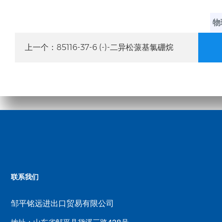
物
85116-37-6 (-)-二异松蒎基氯硼烷
上一个：
联系我们
邹平铭远进出口贸易有限公司