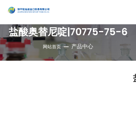
产品
盐酸奥替尼啶|70775-75-6
中心
•
醇类
•
石油催
•
胺类
化剂、助
•
酚类
产品中心
网站首页
公司是集地质勘
•
烃类
剂、分子
•
醚类
探、铜钼采选、
•
羧酸及
筛
•
原料药
精细化工、充电
其衍生物
•
酮类
•
其他
电池、新型建
材、现代服务业
•
无机化
•
溴系列
于一体的集团化
合物
•
杂环化
产品
国有控股公司
合物