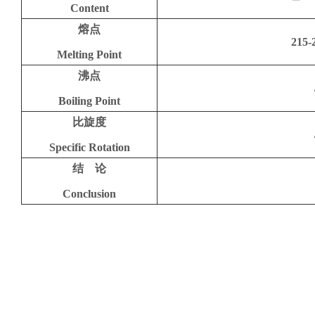
Content
熔点
215
Me
lting Point
沸点
B
oiling Point
比旋度
Specific Rotation
结 论
Conclusion