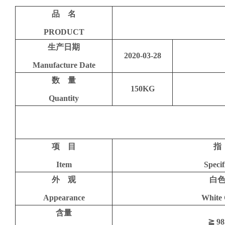
品 名
PRODUCT
生产日期
20
2
0
-
03
-2
8
Manufacture Date
数 量
1
50KG
Quantity
项 目
指
Item
Specif
外 观
白
Appearance
White 
含量
≧
98