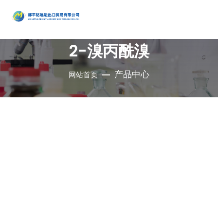
产品
中心
2-溴丙酰溴
•
醇类
•
石油催
•
胺类
化剂、助
•
酚类
产品中心
网站首页
公司是集地质勘
•
烃类
剂、分子
•
醚类
探、铜钼采选、
•
羧酸及
筛
•
原料药
精细化工、充电
其衍生物
•
酮类
•
其他
电池、新型建
材、现代服务业
•
无机化
•
溴系列
于一体的集团化
合物
•
杂环化
产品
国有控股公司
合物