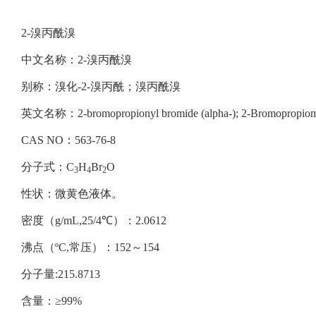
2-溴丙酰溴
中文名称：2-溴丙酰溴
别称：溴化-2-溴丙酰；溴丙酰溴
英文名称：2-bromopropionyl bromide (alpha-); 2-Bromopropiomyl 
CAS NO：563-76-8
分子式：C
H
Br
O
3
4
2
性状：微黄色液体。
密度（g/mL,25/4℃）：2.0612
沸点（ºC,常压）：152～154
分子量:215.8713
含量：≥99%