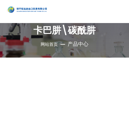
产品
中心
卡巴肼\碳酰肼
•
醇类
•
石油催
•
胺类
化剂、助
•
酚类
产品中心
网站首页
公司是集地质勘
•
烃类
剂、分子
•
醚类
探、铜钼采选、
•
羧酸及
筛
•
原料药
精细化工、充电
其衍生物
•
酮类
•
其他
电池、新型建
材、现代服务业
•
无机化
•
溴系列
于一体的集团化
合物
•
杂环化
产品
国有控股公司
合物