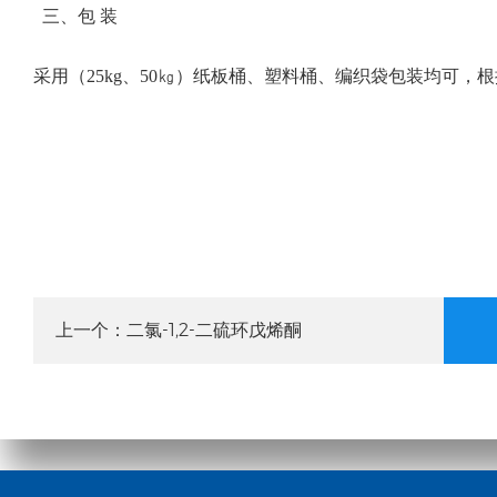
三、包 装
采用（25kg、50㎏）纸板桶、塑料桶、编织袋包装均可，
二氯-1,2-二硫环戊烯酮
上一个：