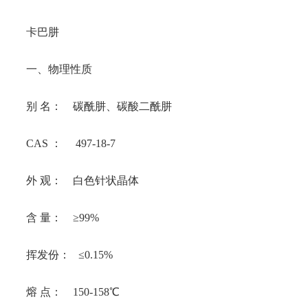
卡巴肼
一、物理性质
别 名： 碳酰肼、碳酸二酰肼
CAS ： 497-18-7
外 观： 白色针状晶体
含 量： ≥99%
挥发份： ≤0.15%
熔 点： 150-158℃