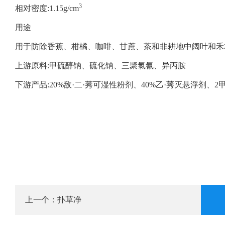
3
相对密度:1.15g/cm
用途
用于防除香蕉、柑橘、咖啡、甘蔗、茶和非耕地中阔叶和禾
上游原料:甲硫醇钠、硫化钠、三聚氯氰、异丙胺
下游产品:20%敌·二·莠可湿性粉剂、40%乙·莠灭悬浮剂、
扑草净
上一个：