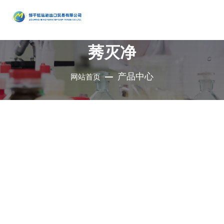
产品
中心
莠灭净
•
醇类
•
石油催
•
胺类
化剂、助
•
酚类
产品中心
网站首页
公司是集地质勘
•
烃类
剂、分子
•
醚类
探、铜钼采选、
•
羧酸及
筛
•
原料药
精细化工、充电
其衍生物
•
酮类
•
其他
电池、新型建
材、现代服务业
•
无机化
•
溴系列
于一体的集团化
合物
•
杂环化
产品
国有控股公司
合物