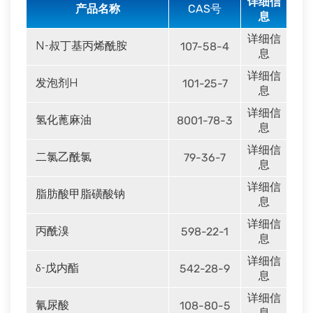
详细信
产品名称
CAS号
息
详细信
N-叔丁基丙烯酰胺
107-58-4
息
详细信
发泡剂H
101-25-7
息
详细信
氢化蓖麻油
8001-78-3
息
详细信
二氯乙酰氯
79-36-7
息
详细信
脂肪酸甲脂磺酸钠
息
详细信
丙酰溴
598-22-1
息
详细信
δ-戊内酯
542-28-9
息
详细信
氰尿酸
108-80-5
息