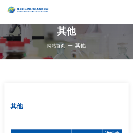
产品
中心
其他
•
醇类
•
石油催
•
胺类
化剂、助
•
酚类
其他
网站首页
公司是集地质勘
•
烃类
剂、分子
•
醚类
探、铜钼采选、
•
羧酸及
筛
•
原料药
精细化工、充电
其衍生物
•
酮类
•
其他
电池、新型建
材、现代服务业
•
无机化
•
溴系列
于一体的集团化
合物
•
杂环化
产品
国有控股公司
合物
其他